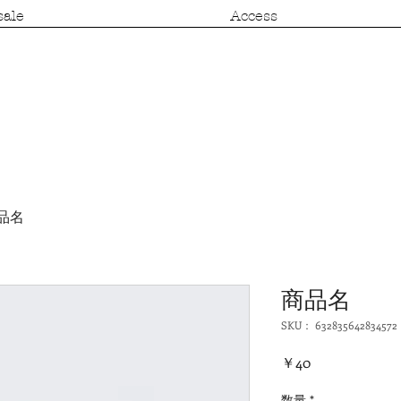
ale
Access
品名
商品名
SKU： 632835642834572
価
￥40
格
数量
*