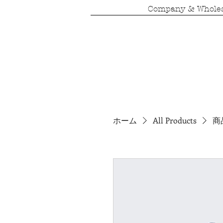
Company & Wholes
ホーム
All Products
商