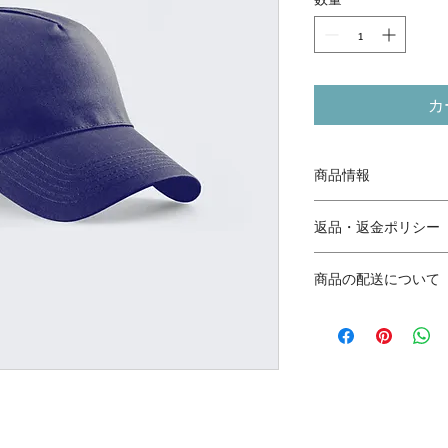
カ
商品情報
商品の詳細を入力し
返品・返金ポリシー
明に加え、商品の特
しましょう。
返品・返金ポリシー
商品の配送について
満足しなかった場合
の手順などを説明し
配送地域、料金、所
顧客からの信頼を獲
する情報を入力して
だけます。
とで顧客からの信頼
いただけます。